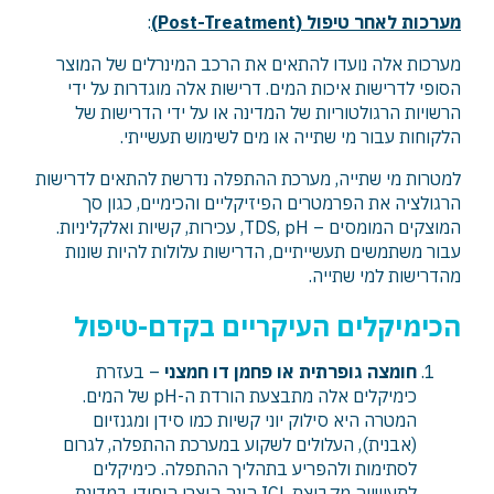
מערכות לאחר טיפול (Post-Treatment)
:
מערכות אלה נועדו להתאים את הרכב המינרלים של המוצר
הסופי לדרישות איכות המים. דרישות אלה מוגדרות על ידי
הרשויות הרגולטוריות של המדינה או על ידי הדרישות של
הלקוחות עבור מי שתייה או מים לשימוש תעשייתי.
למטרות מי שתייה, מערכת ההתפלה נדרשת להתאים לדרישות
הרגולציה את הפרמטרים הפיזיקליים והכימיים, כגון סך
המוצקים המומסים – TDS, pH, עכירות, קשיות ואלקליניות.
עבור משתמשים תעשייתיים, הדרישות עלולות להיות שונות
מהדרישות למי שתייה.
הכימיקלים העיקריים בקדם-טיפול
חומצה גופרתית או פחמן דו חמצני
– בעזרת
כימיקלים אלה מתבצעת הורדת ה-pH של המים.
המטרה היא סילוק יוני קשיות כמו סידן ומגנזיום
(אבנית), העלולים לשקוע במערכת ההתפלה, לגרום
לסתימות ולהפריע בתהליך ההתפלה. כימיקלים
לתעשייה מקבוצת ICL הינה היצרן היחידי במדינת