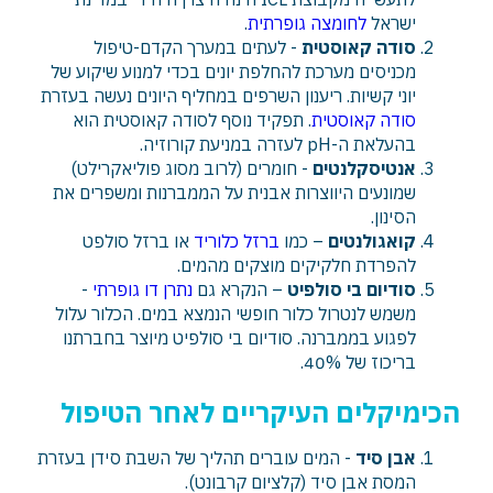
ישראל
לחומצה גופרתית
.
סודה קאוסטית
- לעתים במערך הקדם-טיפול
מכניסים מערכת להחלפת יונים בכדי למנוע שיקוע של
יוני קשיות. ריענון השרפים במחליף היונים נעשה בעזרת
סודה קאוסטית
. תפקיד נוסף לסודה קאוסטית הוא
בהעלאת ה-pH לעזרה במניעת קורוזיה.
אנטיסקלנטים
- חומרים (לרוב מסוג פוליאקרילט)
שמונעים היווצרות אבנית על הממברנות ומשפרים את
הסינון.
קואגולנטים
– כמו
ברזל כלוריד
או ברזל סולפט
להפרדת חלקיקים מוצקים מהמים.
סודיום בי סולפיט
– הנקרא גם
נתרן דו גופרתי
-
משמש לנטרול כלור חופשי הנמצא במים. הכלור עלול
לפגוע בממברנה. סודיום בי סולפיט מיוצר בחברתנו
בריכוז של 40%.
הכימיקלים העיקריים לאחר הטיפול
אבן סיד
- המים עוברים תהליך של השבת סידן בעזרת
המסת אבן סיד (קלציום קרבונט).