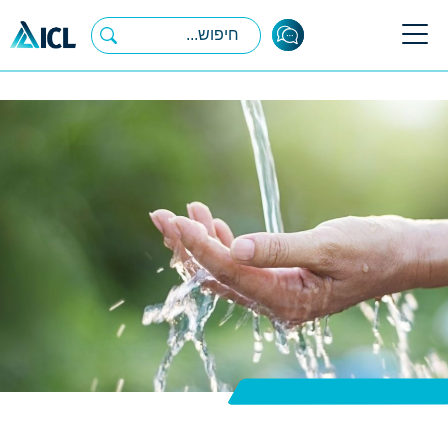
Ski
t
conten