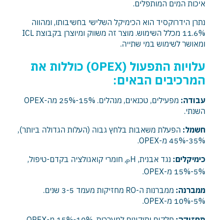
איכות המים המותפלים.
נתרן הידרוקסיד הוא הכימיקל השלישי בחשיבותו, ומהווה
11.6% מכלל השימוש. מוצר זה משווק ומיוצרן בקבוצת ICL
ומאושר לשימוש במי שתייה.
עלויות התפעול (
OPEX
) כוללות את
המרכיבים הבאים:
עבודה:
מפעילים, טכנאים, מנהלים. 15%-25% מה-OPEX
השנתי.
חשמל:
הפעלת משאבות בלחץ גבוה (העלות הגדולה ביותר),
35%-45% מ-OPEX.
כימיקלים:
נגד אבנית,
H, חומרי קואגולציה בקדם-טיפול,
P
5%-15% מ-OPEX.
ממברנה:
ממברנות ה-RO מחזיקות מעמד 3-5 שנים.
5%-10% מ-OPEX.
תחזוקה:
חלקים ותיקונים למערכות. 10%-15% מ-OPEX.