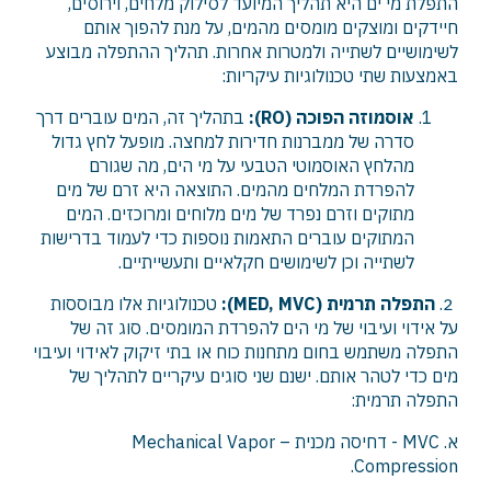
התפלת מי ים היא תהליך המיועד לסילוק מלחים, וירוסים,
חיידקים ומוצקים מומסים מהמים, על מנת להפוך אותם
לשימושיים לשתייה ולמטרות אחרות. תהליך ההתפלה מבוצע
באמצעות שתי טכנולוגיות עיקריות:
אוסמוזה הפוכה (RO):
בתהליך זה, המים עוברים דרך
סדרה של ממברנות חדירות למחצה. מופעל לחץ גדול
מהלחץ האוסמוטי הטבעי על מי הים, מה שגורם
להפרדת המלחים מהמים. התוצאה היא זרם של מים
מתוקים וזרם נפרד של מים מלוחים ומרוכזים. המים
המתוקים עוברים התאמות נוספות כדי לעמוד בדרישות
לשתייה וכן לשימושים חקלאיים ותעשייתיים.
2.
התפלה תרמית (MED, MVC):
טכנולוגיות אלו מבוססות
על אידוי ועיבוי של מי הים להפרדת המומסים. סוג זה של
התפלה משתמש בחום מתחנות כוח או בתי זיקוק לאידוי ועיבוי
מים כדי לטהר אותם. ישנם שני סוגים עיקריים לתהליך של
התפלה תרמית:
א.
MVC - דחיסה מכנית – Mechanical Vapor
.
Compression