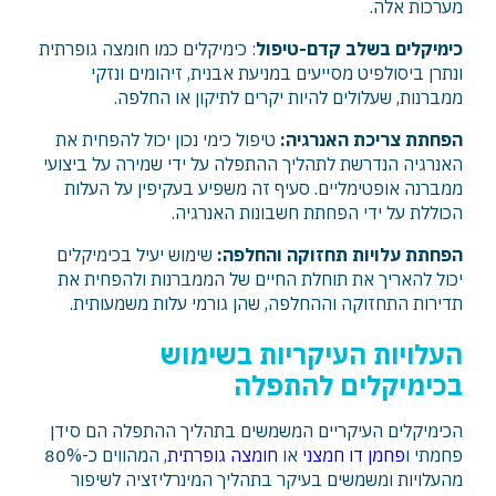
מערכות אלה.
כימיקלים בשלב קדם-טיפול
: כימיקלים כמו חומצה גופרתית
ונתרן ביסולפיט מסייעים במניעת אבנית, זיהומים ונזקי
ממברנות, שעלולים להיות יקרים לתיקון או החלפה.
הפחתת צריכת האנרגיה:
טיפול כימי נכון יכול להפחית את
האנרגיה הנדרשת לתהליך ההתפלה על ידי שמירה על ביצועי
ממברנה אופטימליים. סעיף זה משפיע בעקיפין על העלות
הכוללת על ידי הפחתת חשבונות האנרגיה.
הפחתת עלויות תחזוקה והחלפה:
שימוש יעיל בכימיקלים
יכול להאריך את תוחלת החיים של הממברנות ולהפחית את
תדירות התחזוקה וההחלפה, שהן גורמי עלות משמעותית.
העלויות העיקריות בשימוש
בכימיקלים להתפלה
הכימיקלים העיקריים המשמשים בתהליך ההתפלה הם סידן
פחמתי ו
פחמן דו חמצני
או
חומצה גופרתית
, המהווים כ-80%
מהעלויות ומשמשים בעיקר בתהליך המינרליזציה לשיפור