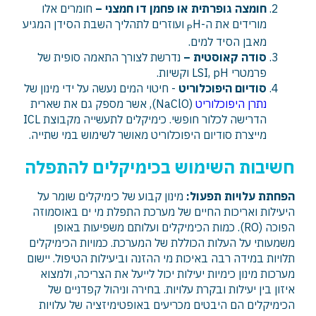
חומצה גופרתית או פחמן דו חמצני –
חומרים אלו
מורידים את ה-
H ועוזרים לתהליך השבת הסידן המגיע
P
מאבן הסיד למים.
סודה קאוסטית –
נדרשת לצורך התאמה סופית של
פרמטרי LSI, pH וקשיות.
סודיום היפוכלוריט
- חיטוי המים נעשה על ידי מינון של
נתרן היפוכלוריט
(NaClO), אשר מספק גם את שארית
הדרישה לכלור חופשי. כימיקלים לתעשייה מקבוצת ICL
מייצרת סודיום היפוכלוריט מאושר לשימוש במי שתייה.
חשיבות השימוש בכימיקלים
להתפלה
הפחתת עלויות תפעול:
מינון קבוע של כימיקלים שומר על
היעילות ואריכות החיים של מערכת התפלת מי ים באוסמוזה
הפוכה (RO). כמות הכימיקלים ועלותם משפיעות באופן
משמעותי על העלות הכוללת של המערכת. כמויות הכימיקלים
תלויות במידה רבה באיכות מי ההזנה וביעילות הטיפול. יישום
מערכות מינון כימיות יעילות יכול לייעל את הצריכה, ולמצוא
איזון בין יעילות ובקרת עלויות. בחירה וניהול קפדניים של
הכימיקלים הם היבטים מכריעים באופטימיזציה של עלויות