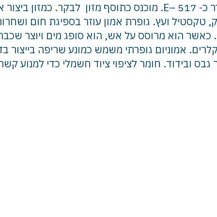
בתעשיית המזון כחומר משמר בלחם, מייצב, מוגדר כ- 517 –E. מוכנס
ק, טקסטיל ועץ. גופרת אמון עוזר בספיגת חום ושחר
 כאשר הוא מרוסס על אש, הוא סופג מים ויוצר שכבת
ים. אמוניום גופרתי משמש כמונע שריפה בייצור בדי
קיר גבס ובידוד. חומר לציפוי ציוד חשמלי כדי למנוע 