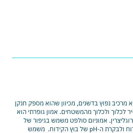
א מרכיב נפוץ בדשנים, מכיוון שהוא מספק חנקן
סיר לכלוך ולכלוך מהמשטחים. אמון גופרתי הוא
וגליצרין. אמוניום סולפט משמש בגיפור של
הגומי ובכך הוא משפר את חוזקו ועמידותו. החומר בתעשיית הנפט והגז משמש להוצאת מים מנוזלי קידוח ולבקרת ה-pH של בוץ הקידוח. משמש